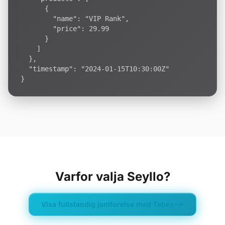
      {

        "name": "VIP Rank",

        "price": 29.99

      }

    ]

  },

  "timestamp": "2024-01-15T10:30:00Z"

}
Varfor valja Seyllo?
Visa fullstandig jamforelse med Tebex