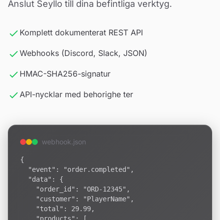
Anslut Seyllo till dina befintliga verktyg.
Komplett dokumenterat REST API
Webhooks (Discord, Slack, JSON)
HMAC-SHA256-signatur
API-nycklar med behorighe ter
webhook.json
{

  "event": "order.completed",

  "data": {

    "order_id": "ORD-12345",

    "customer": "PlayerName",

    "total": 29.99,

    "products": [
