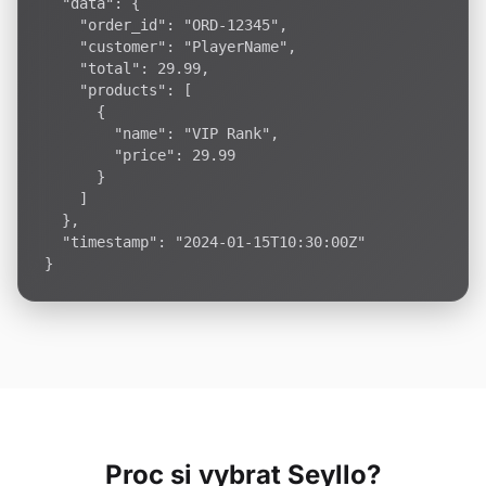
  "data": {

    "order_id": "ORD-12345",

    "customer": "PlayerName",

    "total": 29.99,

    "products": [

      {

        "name": "VIP Rank",

        "price": 29.99

      }

    ]

  },

  "timestamp": "2024-01-15T10:30:00Z"

}
Proc si vybrat Seyllo?