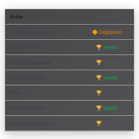
Kriter
Kazanan
Fiyat/komisyonlar
🔶 Değişken
Ödeme süresi
🏆 Seyllo
Eklenti ekosistemi
🏆 Tebex
Modern arayüz
🏆 Seyllo
İtibar
🏆 Tebex
Çoklu mağaza
🏆 Seyllo
Ödeme seçenekleri
🏆 Tebex