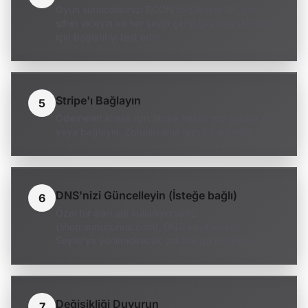
Oyun sunucularınızı RCON bilgileriyle (IP, port,
şifre) ekleyin ve her şeyin çalıştığını doğrulamak
için bağlantıyı test edin.
Stripe'ı Bağlayın
5
Ödemeleri almak için Stripe hesabınızı oluşturun
veya bağlayın. Zorunlu ama hızlı bir adımdır.
DNS'nizi Güncelleyin (İsteğe bağlı)
6
Özel bir alan adı kullanıyorsanız
(shop.sunucunuz.com), DNS kayıtlarınızı
Seyllo'ya yönlendirecek şekilde güncelleyin.
Değişikliği Duyurun
7