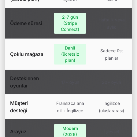
2-7 gün
Haftalık veya
Ödeme süresi
(Stripe
aylık
Connect)
Dahil
Sadece üst
Çoklu mağaza
(ücretsiz
planlar
plan)
Desteklenen
17+ oyun
20+ oyun
oyunlar
Müşteri
Fransızca ana
İngilizce
desteği
dil + İngilizce
(uluslararası)
Modern
Arayüz
İşlevsel
(2026)