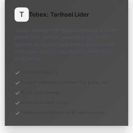
T
Tebex: Tarihsel Lider
Tebex, yeniden markalaşmadan önce Buycraft
adıyla 2012'den beri mevcuttur. Büyük bir
topluluk ve üçüncü parti eklenti ekosistemine
sahip oyun sunucu mağazaları için referans
platformdur.
10 yılı aşkın geçmiş
Topluluk eklentileri ve temaları için pazar yeri
Birçok oyun desteği
Birden fazla dilde arayüz
Haftalık/aylık ödemeli tescilli ödeme sistemi