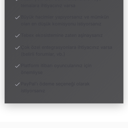
temalara ihtiyacınız varsa
Büyük hacimler yapıyorsanız ve mümkün
olan en düşük komisyonu istiyorsanız
Tebex ekosistemine zaten aşinaysanız
Çok özel entegrasyonlara ihtiyacınız varsa
(belirli forumlar, vb.)
Platform itibarı oyuncularınız için
önemliyse
PayPal'ı ödeme seçeneği olarak
istiyorsanız