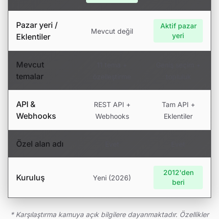
Pazar yeri /
Aktif pazar
Mevcut değil
yeri
Eklentiler
Mevcut
11 tema +
Geniş seçim +
temalar
özelleştirme
topluluk
API &
REST API +
Tam API +
Webhooks
Webhooks
Eklentiler
Özel alan adı
Evet
Evet
2012'den
Kuruluş
Yeni (2026)
beri
* Karşılaştırma kamuya açık bilgilere dayanmaktadır. Özellikler