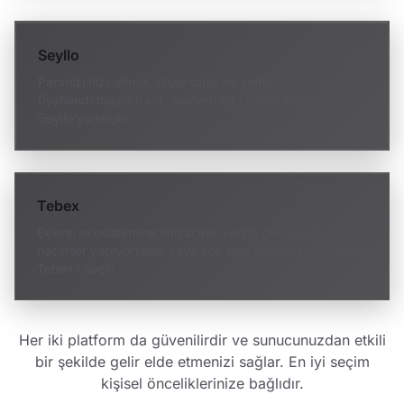
Seyllo
Paranızı hızlı almak istiyorsanız ve şeffaf
fiyatlandırmayla basit, modern bir çözüm arıyorsanız
Seyllo'yu seçin.
Tebex
Eklenti ekosistemine ihtiyacınız varsa, çok büyük
hacimler yapıyorsanız veya çok özel ihtiyaçlarınız varsa
Tebex'i seçin.
Her iki platform da güvenilirdir ve sunucunuzdan etkili
bir şekilde gelir elde etmenizi sağlar. En iyi seçim
kişisel önceliklerinize bağlıdır.