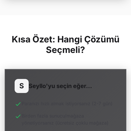
Kısa Özet: Hangi Çözümü
Seçmeli?
S
Seyllo'yu seçin eğer...
Paranızı hızlı almak istiyorsanız (2-7 gün)
Birden fazla sunucu/mağaza
yönetiyorsanız (ücretsiz çoklu mağaza)