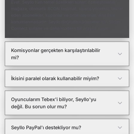
Evet. Seyllo tüm temel özellikleri sunar: özelleştirilebilir
mağaza, otomatik RCON teslimat, sipariş yönetimi, tekrar
eden abonelikler, kuponlar ve promosyonlar. Ana fark
konumlanmadadır: Seyllo doğrudan ödemeler için Stripe
Connect kullanır ve daha modern bir arayüz sunar.
Komisyonlar gerçekten karşılaştırılabilir
mi?
İkisini paralel olarak kullanabilir miyim?
Oyuncularım Tebex'i biliyor, Seyllo'yu
değil. Bu sorun olur mu?
Seyllo PayPal'ı destekliyor mu?