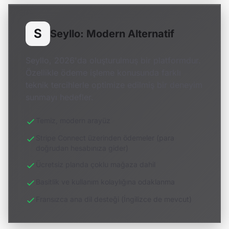
S
Seyllo: Modern Alternatif
Seyllo, 2026'da oluşturulmuş bir platformdur.
Özellikle ödeme işleme konusunda farklı
teknik tercihlerle optimize edilmiş bir deneyim
sunmayı hedefler.
Temiz, modern arayüz
Stripe Connect üzerinden ödemeler (para
doğrudan hesabınıza gider)
Ücretsiz planda çoklu mağaza dahil
Basitlik ve kullanım kolaylığına odaklanma
Fransızca ana dil desteği (İngilizce de mevcut)