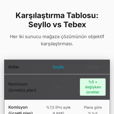
Karşılaştırma Tablosu:
Seyllo vs Tebex
Her iki sunucu mağaza çözümünün objektif
karşılaştırması.
Kriter
Seyllo
Tebex
%5 +
Komisyon
değişken
%15
(ücretsiz plan)
ücretler
Komisyon
%7,5 (Pro aylık
Plana göre
(ücretli plan)
9,99$)
%3-5