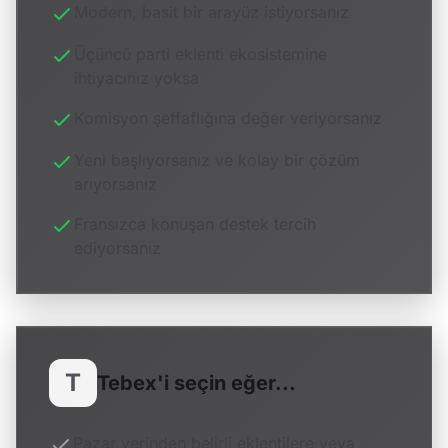
Modern, basit bir arayüz istiyorsanız
Üçüncü parti eklenti ekosistemine
ihtiyacınız yoksa
Komisyon şeffaflığına değer veriyorsanız
Yeni başlıyorsanız ve kolay bir çözüm
arıyorsanız
Fransızca konuşan destek tercih
ediyorsanız
T
Tebex'i seçin eğer...
Pazar yerinden belirli eklentilere veya