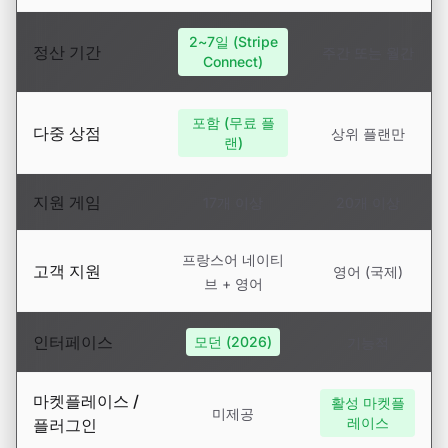
2~7일 (Stripe
정산 기간
주간 또는 월간
Connect)
포함 (무료 플
다중 상점
상위 플랜만
랜)
지원 게임
17개 이상
20개 이상
프랑스어 네이티
고객 지원
영어 (국제)
브 + 영어
인터페이스
모던 (2026)
기능적
마켓플레이스 /
활성 마켓플
미제공
레이스
플러그인