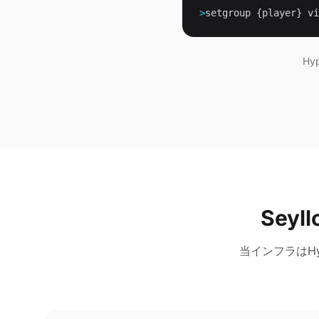
>
setgroup {player} vi
Hy
Sey
当インフラはH