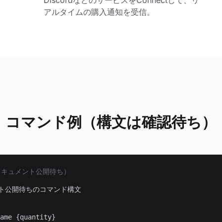
DiscordなどのサービスをConnectして、リ
アルタイムの購入通知を受信。
コマンド例（構文は確認待ち）
（ドキュメント公開待ち）
メント公開待ちのコマンド構文
ame {quantity}