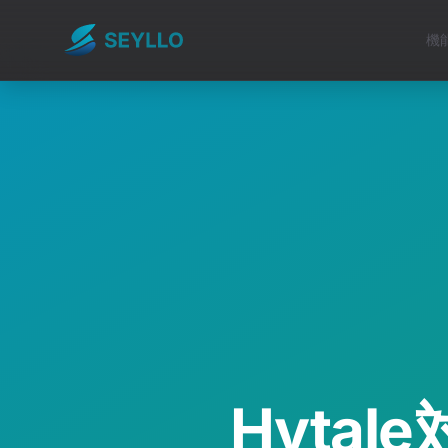
機
Hytal