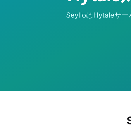
SeylloはHyt