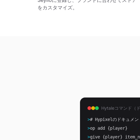
Seylloに登録し、ブランドに合わせてストア
をカスタマイズ。
Hytaleコマンド
>
# Hypixelのドキュ
>
op add {player}
>
give {player} item_n